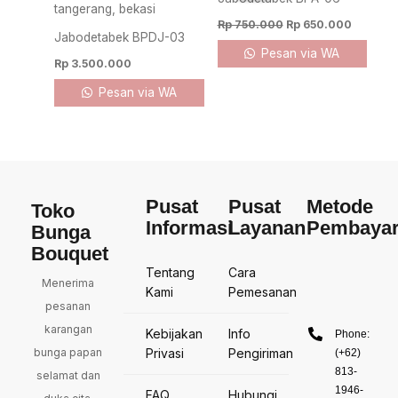
Rp 750.000.
Rp 650.
Rp
750.000
Rp
650.000
Jabodetabek BPDJ-03
Pesan via WA
Rp
3.500.000
Pesan via WA
Pusat
Pusat
Metode
Toko
Informasi
Layanan
Pembaya
Bunga
Bouquet
Tentang
Cara
Menerima
Kami
Pemesanan
pesanan
karangan
Kebijakan
Info
Phone:
bunga papan
Privasi
Pengiriman
(+62)
813-
selamat dan
1946-
FAQ
Hubungi