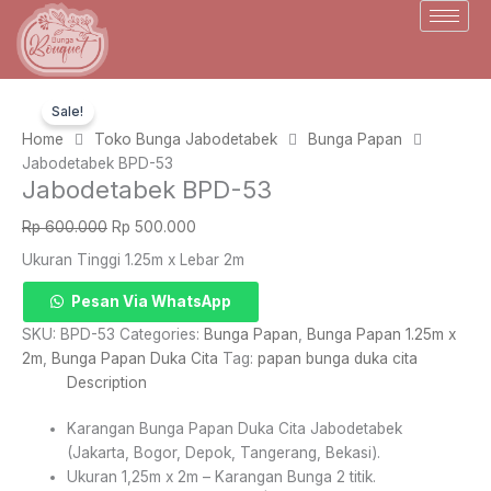
Skip
to
content
Sale!
Home
Toko Bunga Jabodetabek
Bunga Papan
Jabodetabek BPD-53
Jabodetabek BPD-53
Original
Current
Rp
600.000
Rp
500.000
price
price
Ukuran Tinggi 1.25m x Lebar 2m
was:
is:
Rp 600.000.
Rp 500.000.
Jabodetabek
Pesan Via WhatsApp
BPD-
SKU:
BPD-53
Categories:
Bunga Papan
,
Bunga Papan 1.25m x
53
2m
,
Bunga Papan Duka Cita
Tag:
papan bunga duka cita
quantity
Description
Karangan Bunga Papan Duka Cita Jabodetabek
(Jakarta, Bogor, Depok, Tangerang, Bekasi).
Ukuran 1,25m x 2m – Karangan Bunga 2 titik.