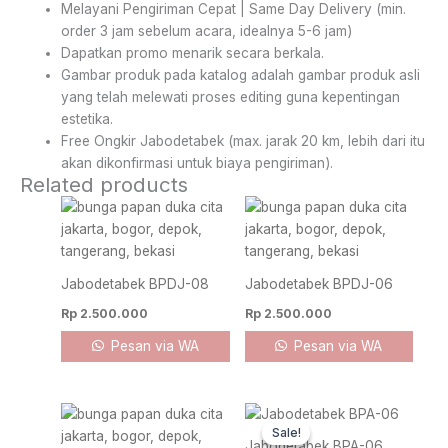
Melayani Pengiriman Cepat | Same Day Delivery (min.
order 3 jam sebelum acara, idealnya 5-6 jam)
Dapatkan promo menarik secara berkala.
Gambar produk pada katalog adalah gambar produk asli
yang telah melewati proses editing guna kepentingan
estetika.
Free Ongkir Jabodetabek (max. jarak 20 km, lebih dari itu
akan dikonfirmasi untuk biaya pengiriman).
Related products
Jabodetabek BPDJ-08
Jabodetabek BPDJ-06
Rp
2.500.000
Rp
2.500.000
Pesan via WA
Pesan via WA
Original
Current
price
price
Sale!
Sale!
was:
is:
Jabodetabek BPA-06