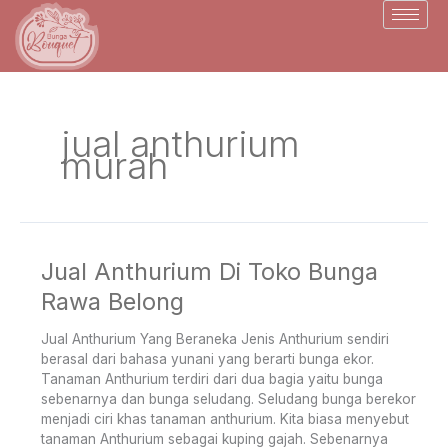
Skip
to
content
jual anthurium
murah
Jual Anthurium Di Toko Bunga
Jual
Anthurium
Rawa Belong
Di
Toko
Jual Anthurium Yang Beraneka Jenis Anthurium sendiri
Bunga
berasal dari bahasa yunani yang berarti bunga ekor.
Rawa
Tanaman Anthurium terdiri dari dua bagia yaitu bunga
Belong
sebenarnya dan bunga seludang. Seludang bunga berekor
menjadi ciri khas tanaman anthurium. Kita biasa menyebut
tanaman Anthurium sebagai kuping gajah. Sebenarnya