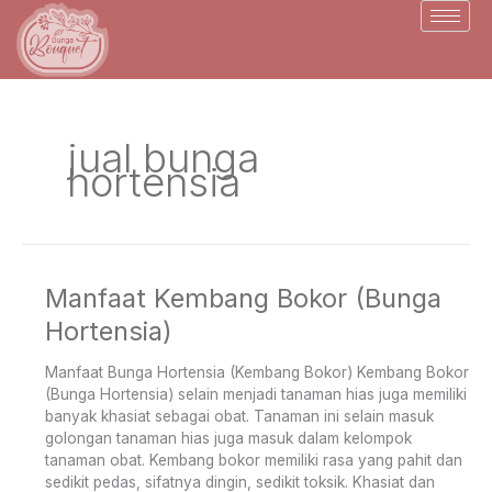
Skip
to
content
jual bunga
hortensia
Manfaat Kembang Bokor (Bunga
Manfaat
Kembang
Hortensia)
Bokor
(Bunga
Manfaat Bunga Hortensia (Kembang Bokor) Kembang Bokor
Hortensia)
(Bunga Hortensia) selain menjadi tanaman hias juga memiliki
banyak khasiat sebagai obat. Tanaman ini selain masuk
golongan tanaman hias juga masuk dalam kelompok
tanaman obat. Kembang bokor memiliki rasa yang pahit dan
sedikit pedas, sifatnya dingin, sedikit toksik. Khasiat dan