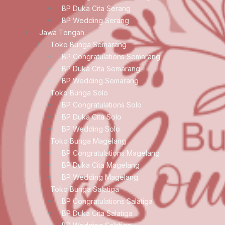
BP Duka Cita Serang
BP Wedding Serang
Jawa Tengah
Toko Bunga Semarang
BP Congratulations Semarang
BP Duka Cita Semarang
BP Wedding Semarang
Toko Bunga Solo
BP Congratulations Solo
BP Duka Cita Solo
BP Wedding Solo
Toko Bunga Magelang
BP Congratulations Magelang
BP Duka Cita Magelang
BP Wedding Magelang
Toko Bunga Salatiga
BP Congratulations Salatiga
BP Duka Cita Salatiga