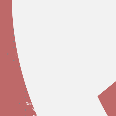
Bunga Meja Anggrek
Bunga Meja Elegan
Bunga Meja Mawar
Bunga Meja Standar
Bunga Tangan
Bunga Standing
Bunga Krans
Bunga Duka Cita
Lokasi
JABODETABEK
Bunga Papan
Bunga Papan Anniversary
Bunga Papan Congratulations
Bunga Papan Duka Cita
Bunga Papan Wedding
Bunga Papan Besar
Rangkaian Bunga
Bunga Standing