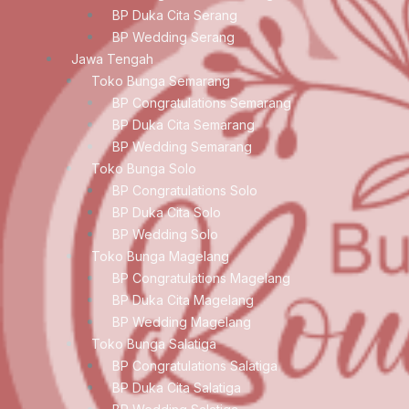
BP Duka Cita Serang
BP Wedding Serang
Jawa Tengah
Toko Bunga Semarang
BP Congratulations Semarang
BP Duka Cita Semarang
BP Wedding Semarang
Toko Bunga Solo
BP Congratulations Solo
BP Duka Cita Solo
BP Wedding Solo
Toko Bunga Magelang
BP Congratulations Magelang
BP Duka Cita Magelang
BP Wedding Magelang
Toko Bunga Salatiga
BP Congratulations Salatiga
BP Duka Cita Salatiga