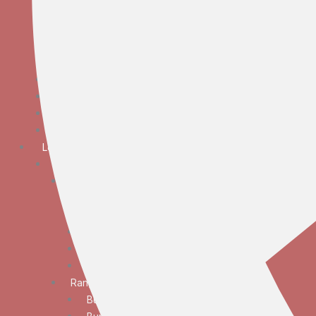
Bunga Meja Anggrek
Bunga Meja Elegan
Bunga Meja Mawar
Bunga Meja Standar
Bunga Tangan
Bunga Standing
Bunga Krans
Bunga Duka Cita
Lokasi
JABODETABEK
Bunga Papan
Bunga Papan Anniversary
Bunga Papan Congratulations
Bunga Papan Duka Cita
Bunga Papan Wedding
Bunga Papan Besar
Rangkaian Bunga
Bunga Standing